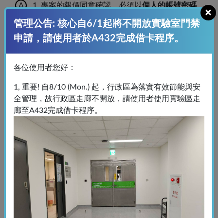
1. 專案的報價同意確認，必須以
個人的帳號密碼
×
進入系統，執行同意報價選項。
管理公告: 核心自6/1起將不開放實驗室門禁
2. 專案同意並繳費完成後，需以該
機
構帳號的帳
申請，請使用者於A432完成借卡程序。
號密碼
進入系統，才能上傳繳費證明
各位使用者您好：
[使用者註冊或是文件相關問題] 註冊
1, 重要! 自8/10 (Mon.) 起，行政區為落實有效節能與安
帳號
全管理，故行政區走廊不開放，請使用者使用實驗區走
廊至A432完成借卡程序。
[帳務類問題] 繳費完成
[使用者註冊或是文件相關問題] 註冊
流程影片
[使用者註冊或是文件相關問題]
Registration process video