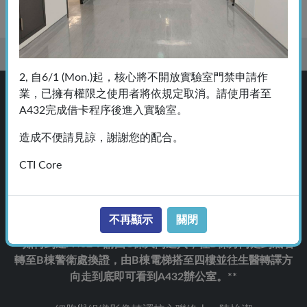
Home
常見問題
2, 自6/1 (Mon.)起，核心將不開放實驗室門禁申請作
業，已擁有權限之使用者將依規定取消。請使用者至
A432完成借卡程序後進入實驗室。
造成不便請見諒，謝謝您的配合。
CTI Core
地址：115 台北市南港區研究院路一段130巷99號 (A棟
不再顯示
關閉
A432室)
**如何到達A432：請由C棟大門進入，往B棟方向走到底右
轉至B棟警衛處換證，由B棟電梯搭至四樓並往生醫轉譯方
向走到底即可看到A432辦公室。**