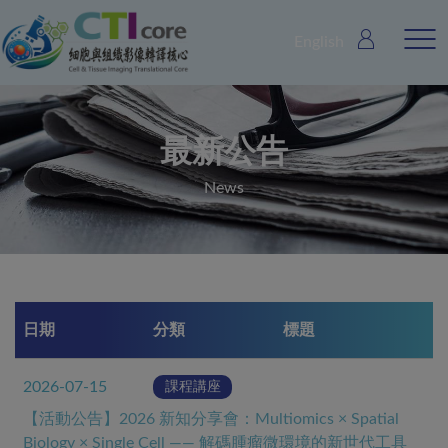
English
最新公告
News
日期
分類
標題
2026-07-15
課程講座
【活動公告】2026 新知分享會：Multiomics × Spatial
Biology × Single Cell —— 解碼腫瘤微環境的新世代工具