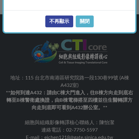
Home
最新公告
不再顯示
關閉
地址：115 台北市南港區研究院路一段130巷99號 (A棟
A432室)
**如何到達A432：請由C棟大門進入，往B棟方向走到底右
轉至B棟警衛處換證，由B棟電梯搭至四樓並往生醫轉譯方
向走到底即可看到A432辦公室。**
細胞與組織影像轉譯核心聯絡人：陳怡潔
連絡電話：02-7750-5597
E-mail：ejchen1218@gate.sinica.edu.tw