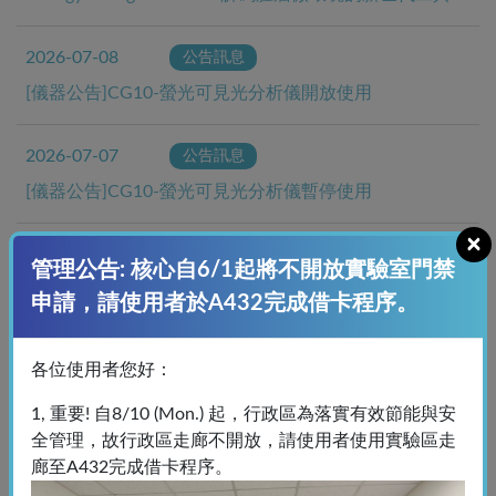
2026-07-08
公告訊息
[儀器公告]CG10-螢光可見光分析儀開放使用
2026-07-07
公告訊息
[儀器公告]CG10-螢光可見光分析儀暫停使用
×
2026-06-05
公告訊息
管理公告: 核心自6/1起將不開放實驗室門禁
A、C棟儀器收費變更
申請，請使用者於A432完成借卡程序。
2026-04-30
公告訊息
各位使用者您好：
網站維護更新: 5/4 (Mon.) 9-12 AM 儀器預約系統將暫停
1, 重要! 自8/10 (Mon.) 起，行政區為落實有效節能與安
使用
全管理，故行政區走廊不開放，請使用者使用實驗區走
廊至A432完成借卡程序。
2026-03-25
課程講座