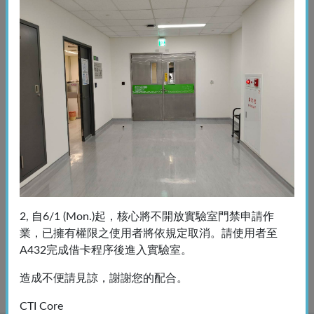
萊富EVOS™ S1000 空間蛋白質光譜影像系統與染色工具
儀器展演
2026-03-09
公告訊息
[儀器公告]生醫共同實驗儀器_G16圓二色光譜儀維修中暫
停使用
2026-02-03
公告訊息
活動主題: ELISA應用講座-From Zero to Hero- Mastering
the Full Workflow of High-Efficiency ELISA
2, 自6/1 (Mon.)起，核心將不開放實驗室門禁申請作
業，已擁有權限之使用者將依規定取消。請使用者至
A432完成借卡程序後進入實驗室。
上一页
2
3
4
5
下一页
1
造成不便請見諒，謝謝您的配合。
CTI Core