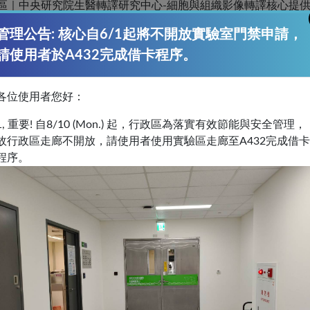
區｜中央研究院生醫轉譯研究中心-細胞與組織影像轉譯核心提
管理公告: 核心自6/1起將不開放實驗室門禁申請，
e Imaging Translational Core of BioTReC (National Biotechnology
data analysis.
請使用者於A432完成借卡程序。
各位使用者您好：
集的資料(採國科會方式付費)發表在期刊論文上，煩
生醫轉譯影像解構暨空間導引之單細胞分析平台"
1, 重要! 自8/10 (Mon.) 起，行政區為落實有效節能與安全管理，
故行政區走廊不開放，請使用者使用實驗區走廊至A432完成借卡
程序。
研究中心-細胞與組織影像轉譯核心與國科會生技醫藥核心設施
e Imaging Translational Core at the Biomedical Translation Rese
rmaceuticals of the National Science Council for their technical 
運作經費、設備更新、人員考績和升等的重要依據，感謝您的支持