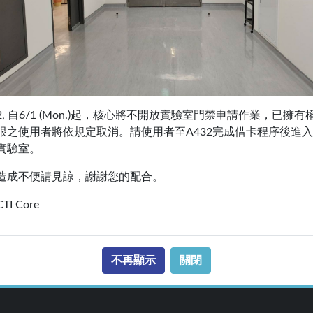
共儀設施以便於收集統計 | E-mail:
yitingc@gate.sinica.edu.tw
2, 自6/1 (Mon.)起，核心將不開放實驗室門禁申請作業，已擁有
限之使用者將依規定取消。請使用者至A432完成借卡程序後進入
實驗室。
造成不便請見諒，謝謝您的配合。
CTI Core
 (A棟A432室)
不再顯示
關閉
B棟方向走到底右轉至B棟警衛處換證，由B棟電梯搭至四樓並往生