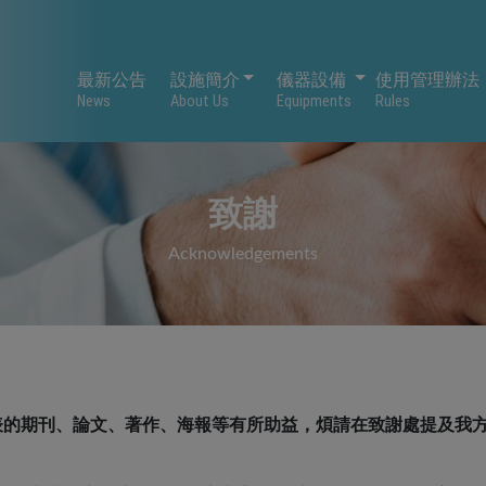
設施簡介
儀器設備
最新公告
設施簡介
儀器設備
使用管理辦法
News
About Us
Equipments
Rules
致謝
Acknowledgements
期刊、論文、著作、海報等有所助益，煩請在致謝處提及我方