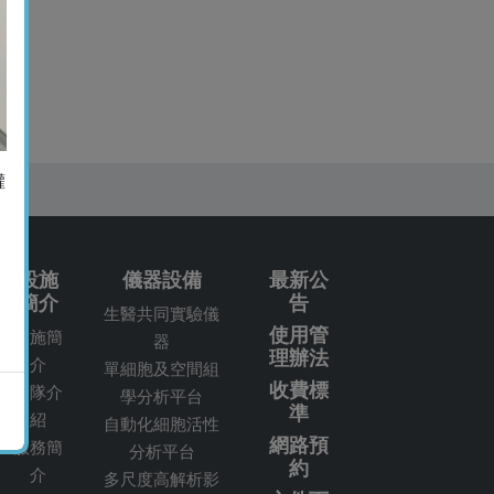
權
設施
儀器設備
最新公
簡介
告
生醫共同實驗儀
使用管
設施簡
器
理辦法
介
單細胞及空間組
收費標
團隊介
學分析平台
準
紹
自動化細胞活性
網路預
服務簡
分析平台
約
介
多尺度高解析影