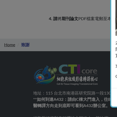
4. 請
將
期刊論文
PDF檔案電郵至本核心
Home
致謝
地址：115 台北市南港區研究院路一段130巷99號
**如何到達A432：請由C棟大門進入，往
醫轉譯方向走到底即可看到A432辦公室。**