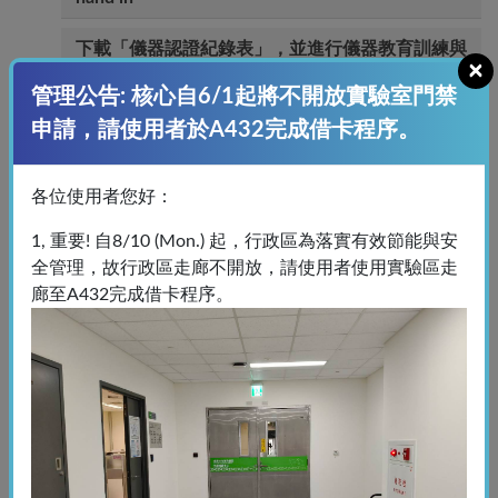
下載「儀器認證紀錄表」，並進行儀器教育訓練與
×
操作的認證
管理公告: 核心自6/1起將不開放實驗室門禁
Download "Instructment Operation Certification
申請，請使用者於A432完成借卡程序。
File" and do operating /certification
of instructments
各位使用者您好：
進入網路預約
Make online reservations
1, 重要! 自8/10 (Mon.) 起，行政區為落實有效節能與安
全管理，故行政區走廊不開放，請使用者使用實驗區走
儀器教育訓練預約 (請直接下拉
自行操
作
，選擇X儀
廊至A432完成借卡程序。
器影音課程)
Do operation training of instructments
儀器操作認證預約 Do operating certification
of instructments
*各平台認證時段僅可預約
教育訓
練後
，再次登入時七天後的時段*
管理員開通儀器使用權限