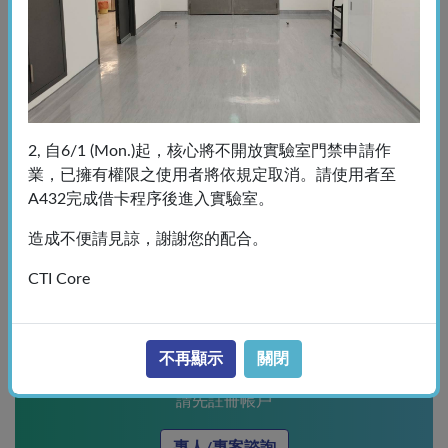
Open operation access of instructments
儀器自行操作預約 (
預約完成後半小時，若您尚未
收到預約完成信件，請來電告知，避免耽誤您預約
使用權利
)
Make online reservations for instructments
2, 自6/1 (Mon.)起，核心將不開放實驗室門禁申請作
業，已擁有權限之使用者將依規定取消。請使用者至
A432完成借卡程序後進入實驗室。
造成不便請見諒，謝謝您的配合。
CTI Core
專人/專案諮詢
不再顯示
關閉
無法自行操作儀器者或有其他需求
請先註冊帳戶