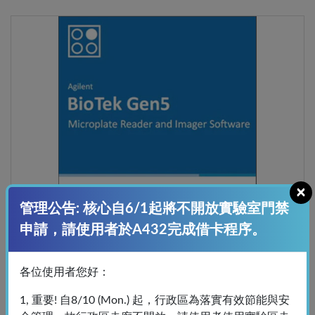
×
管理公告: 核心自6/1起將不開放實驗室門禁
申請，請使用者於A432完成借卡程序。
A5-GEN5 (Cytation 5 Offline)
GEN5 (Cytation 5 Offline)
各位使用者您好：
1, 重要! 自8/10 (Mon.) 起，行政區為落實有效節能與安