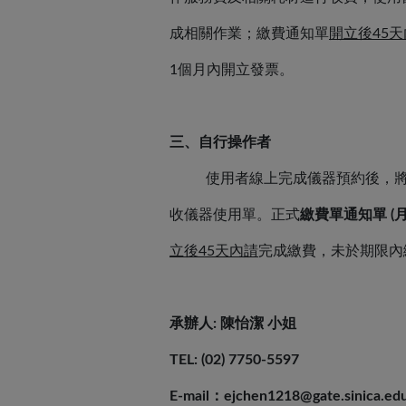
成相關作業；繳費通知單
開立後
45
1個月內開立發票。
三、自行操作者
使用者線上完成儀器預約後，將
收儀器使用單。正式
繳費單通知單 (
立後
45天內
請
完成繳費，未於期限內
承辦人: 陳怡潔 小姐
TEL: (02) 7750-5597
E-mail：ejchen1218@gate.sinica.ed