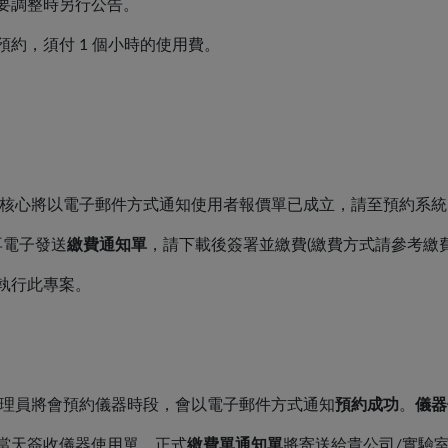
要調整時另行公告。
預約，須付
1 個小時
的使用費
。
核心將以電子郵件方式通知使用者報價單已成立，請至預約系統
再電子發送
繳費通知單
，請下載後簽署並繳費(繳費方式請參考繳
執行此專案。
理員將會預約儀器時段，會以電子郵件方式通知
預約成功
。
儀器
當天簽收儀器使用單。正式
繳費單通知單
將寄送給貴公司/實驗