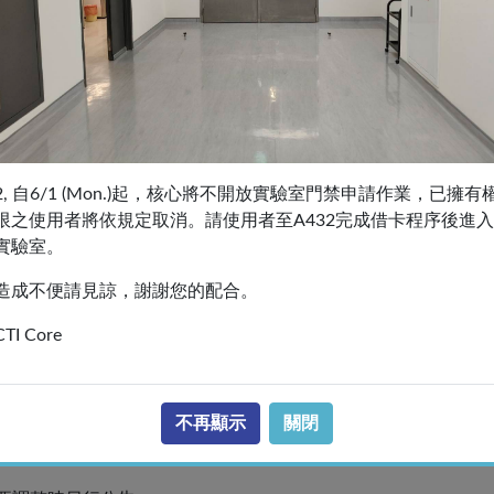
預約和 24 小時前取消。*高速離心機&超高速離心機：16 小時前
時前預約和取消。
約和取消。
階多維度影像分析平台：24 小時前預約和取消。
小時前預約和 24 小時前取消。
2, 自6/1 (Mon.)起，核心將不開放實驗室門禁申請作業，已擁有
限之使用者將依規定取消。請使用者至A432完成借卡程序後進入
實驗室。
造成不便請見諒，謝謝您的配合。
CTI Core
滿 1 小時以 1 小時計費。
括廢液、有機溶劑、蠟塊等)需收費回收，以每公斤 63元計費。
不再顯示
關閉