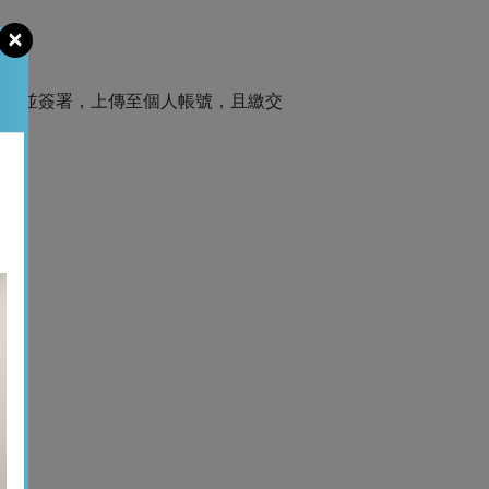
×
件並簽署，上傳至個人帳號，且繳交
。