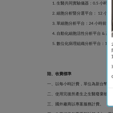
1. 生醫共同實驗儀器：0.5 小時前
2. 細胞分析暨分選平台： 12 小
3.
單細胞分析
平台：24 小時前預
4. 自動化細胞活性分析平台 & 高
5. 數位化病理組織分析平台：12 
陸、收費標準
一、以每小時計費，單位為新台幣，若未
二、使用完後所產生之生醫廢棄物(包
三、國外廠商以專案服務計費。