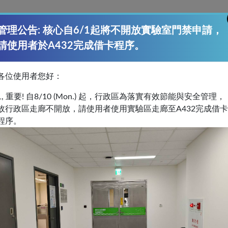
管理公告: 核心自6/1起將不開放實驗室門禁申請，
請使用者於A432完成借卡程序。
台共用一份)
及「使用者注意事項與安全守則」
(各平台皆有一份)
文
各位使用者您好：
教育訓練當天繳交至本核心。
1, 重要! 自8/10 (Mon.) 起，行政區為落實有效節能與安全管理，
作之認證
，將收取儀器使用費和
專人操作服務費
。
故行政區走廊不開放，請使用者使用實驗區走廊至A432完成借卡
程序。
原則。
者請洽管理人員。
遲預約和取消時段
請參閱各平台
「使用者注意事項與安全守則」