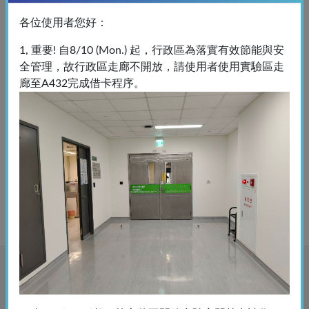
活動主題: ELISA應用講座-From Zero to Hero- Mastering
各位使用者您好：
the Full Workflow of High-Efficiency ELISA
1, 重要! 自8/10 (Mon.) 起，行政區為落實有效節能與安
全管理，故行政區走廊不開放，請使用者使用實驗區走
2026-02-03
公告訊息
廊至A432完成借卡程序。
Q700 sonicator主機板已修復 歡迎預約使用 2/23(一)起請
自備tip
2025-11-25
課程講座
2025 單細胞及空間組學新知研討會
儀器設備介紹