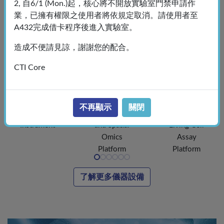
2, 自6/1 (Mon.)起，核心將不開放實驗室門禁申請作
業，已擁有權限之使用者將依規定取消。請使用者至
A432完成借卡程序後進入實驗室。
造成不便請見諒，謝謝您的配合。
CTI Core
生醫共同實
單細胞及空
自動化細胞
驗儀器
間組學分析
活性分析平
Biomedical
平台
台
不再顯示
關閉
General
Single-Cell
Automated
Instrument
and Spatial
Living Cell
Omics
Assay
Platform
Platform
了解更多儀器設備