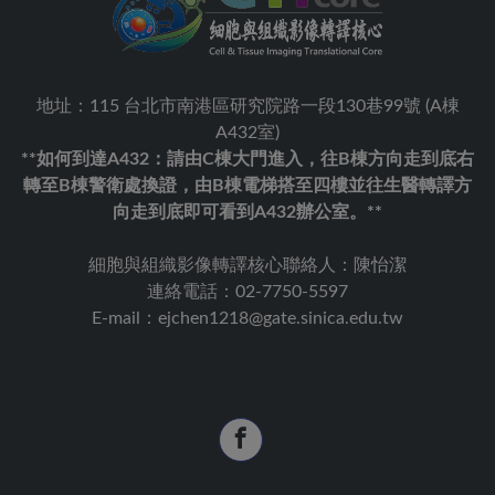
地址：115 台北市南港區研究院路一段130巷99號 (A棟
A432室)
**如何到達A432：請由C棟大門進入，往B棟方向走到底右
轉至B棟警衛處換證，由B棟電梯搭至四樓並往生醫轉譯方
向走到底即可看到A432辦公室。**
細胞與組織影像轉譯核心聯絡人：陳怡潔
連絡電話：02-7750-5597
E-mail：ejchen1218@gate.sinica.edu.tw