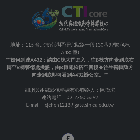
地址：115 台北市南港區研究院路一段130巷99號 (A棟
A432室)
**如何到達A432：請由C棟大門進入，往B棟方向走到底右
轉至B棟警衛處換證，由B棟電梯搭至四樓並往生醫轉譯方
向走到底即可看到A432辦公室。**
細胞與組織影像轉譯核心聯絡人：陳怡潔
連絡電話：02-7750-5597
E-mail：ejchen1218@gate.sinica.edu.tw