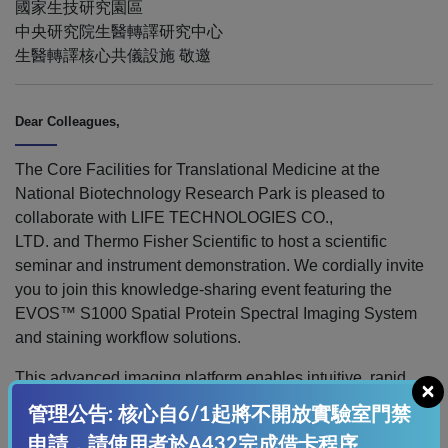
國家生技研究園區
中央研究院生醫轉譯研究中心
生醫轉譯核心共儀設施 敬邀
Dear Colleagues,
The Core Facilities for Translational Medicine at the
National Biotechnology Research Park is pleased to
collaborate with LIFE TECHNOLOGIES CO.,
LTD. and Thermo Fisher Scientific to host a scientific
seminar and instrument demonstration. We cordially invite
you to join this knowledge-sharing event featuring the
EVOS™ S1000 Spatial Protein Spectral Imaging System
and staining workflow solutions.
This advanced imaging platform enables intuitive, rapid
×
acquisition of multiplex spatial protein images, allowing
管理公告: 核心自6/1起將不開放實驗室門禁
researchers to gain deeper insights into cellular
申請，請使用者於A432完成借卡程序。