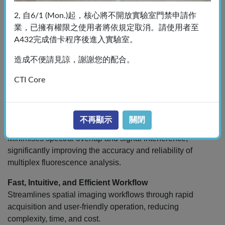
EVOS™ S1000 Spatial Protein Spectral Imaging System –
2, 自6/1 (Mon.)起，核心將不開放實驗室門禁申請作
Registration Form
業，已擁有權限之使用者將依規定取消。請使用者至
A432完成借卡程序後進入實驗室。
Key Features and Advantages
造成不便請見諒，謝謝您的配合。
Multiplex Fluorescence Imaging
CTI Core
Capture and analyse up to nine fluorescent markers in a
single acquisition, enabling efficient and precise multiplex
tissue imaging.
不再顯示
關閉
Spectral Unmixing Technology
Minimises spectral overlap and signal interference,
significantly improving the accuracy and reliability of
multiplex fluorescence analysis.
Fast, Intuitive, and Efficient Workflow
Streamlines spatial imaging workflows through rapid
acquisition and user-friendly operation, reducing
complexity, time, and cost.