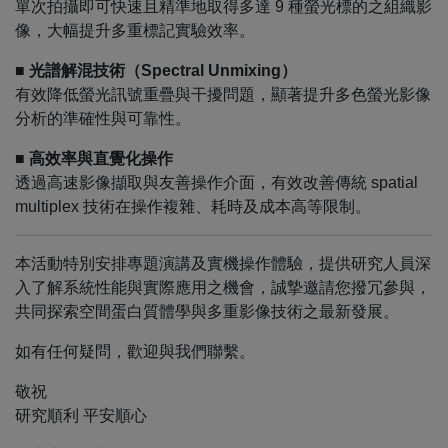
單次拍攝即可快速且精準地取得多達 9 種螢光標的之組織影
像，大幅提升多重標記實驗效率。
■ 光譜解混技術（Spectral Unmixing）
有效降低螢光訊號重疊與干擾問題，
顯著提升多色螢光影像
分析的準確性與可靠性。
■ 高效率與直覺化操作
透過高速影像擷取與友善操作介面，有效改善傳統 spatial
multiplex 技術在操作複雜、耗時及成本高等限制。
本活動特別安排專題演講及實機操作體驗，
提供研究人員深
入了解系統性能與實際應用之機會，
誠摯邀請您撥冗參與，
共同探索空間蛋白質體學與多重影像技術之最新發展。
如有任何疑問，歡迎與我們聯繫。
敬祝
研究順利 平安順心