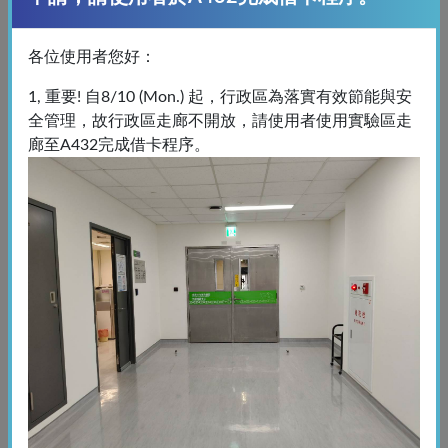
neighbourhoods, interactions, and spatial relationships,
while significantly improving workflow efficiency compared
with conventional spatial multiplex imaging methods.
各位使用者您好：
1, 重要! 自8/10 (Mon.) 起，行政區為落實有效節能與安
Event Details
全管理，故行政區走廊不開放，請使用者使用實驗區走
Title
廊至A432完成借卡程序。
EVOS™ S1000 Spatial Protein Spectral Imaging System
and Staining Workflow Demonstration
Date and Time
Seminar
25 March 2026 (Wednesday), 10:00–11:30
Hands-on Demonstration (by appointment, 90 minutes
per session)
25 March 2026 (Wednesday), 13:30 – 1 April 2026
(Wednesday), 17:00
Registration Link