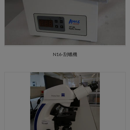
N16-刮蠟機