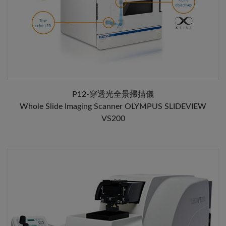
P12-穿透光全景掃描儀
Whole Slide Imaging Scanner OLYMPUS SLIDEVIEW
VS200