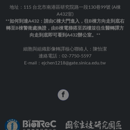
地址：115 台北市南港區研究院路一段130巷99號 (A棟
A432室)
**如何到達A432：請由C棟大門進入，往B棟方向走到底右
轉至B棟警衛處換證，由B棟電梯搭至四樓並往生醫轉譯方
向走到底即可看到A432辦公室。**
細胞與組織影像轉譯核心聯絡人：陳怡潔
連絡電話：02-7750-5597
E-mail：ejchen1218@gate.sinica.edu.tw