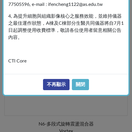
77505596, e-mail : ifencheng1122@as.edu.tw
N5-微電腦控溫恆溫震盪反應儀
Eppendorf Thermomixer C
4, 為提升細胞與組織影像核心之服務效能，並維持儀器
之最佳運作狀態，A棟及C棟部分生醫共同儀器將自7月1
日起調整使用收費標準，敬請各位使用者留意相關公告
內容。
CTI Core
不再顯示
關閉
N6-多段式旋轉震盪混合器
Vortex